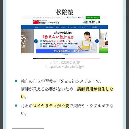
松陰塾
引用元：松陰塾公式HP
（https://www.showin-fc.jp/）
独自の自立学習教材「Showinシステム」で、
講師が教える必要がないため、
講師費用が発生しな
い
。
月々の
ロイヤリティが不要
で失敗やトラブルが少な
い。