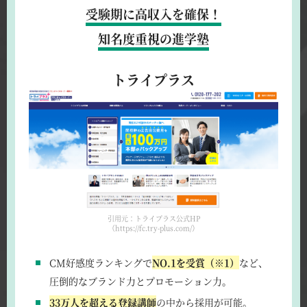
受験期に高収入を確保！
知名度重視の進学塾
トライプラス
引用元：トライプラス公式HP
（https://fc.try-plus.com/）
CM好感度ランキングで
NO.1を受賞（※1）
など、
圧倒的なブランド力とプロモーション力。
33万人を超える登録講師
の中から採用が可能。