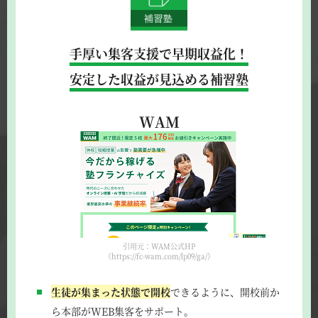
手厚い集客支援で早期収益化！
安定した収益が見込める補習塾
WAM
引用元：WAM公式HP
（https://fc-wam.com/lp09/ga/）
生徒が集まった状態で開校
できるように、開校前か
ら本部がWEB集客をサポート。