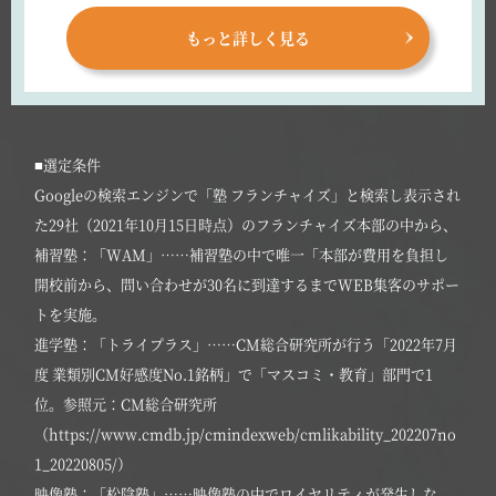
もっと詳しく見る
■選定条件
Googleの検索エンジンで「塾 フランチャイズ」と検索し表示され
た29社（2021年10月15日時点）のフランチャイズ本部の中から、
補習塾：「WAM」……補習塾の中で唯一「本部が費用を負担し
開校前から、問い合わせが30名に到達するまでWEB集客のサポー
トを実施。
進学塾：「トライプラス」……CM総合研究所が行う「2022年7月
度 業類別CM好感度No.1銘柄」で「マスコミ・教育」部門で1
位。参照元：CM総合研究所
（https://www.cmdb.jp/cmindexweb/cmlikability_202207no
1_20220805/）
映像塾：「松陰塾」……映像塾の中でロイヤリティが発生しな