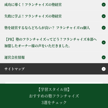
成功に導く！フランチャイズの塾経営
失敗に学ぶ！フランチャイズの塾経営
塾を経営するならどちらが良い？ フランチャイズvs個人
【PR】塾のフランチャイズってどう？フランチャイズ本部へ
加盟したオーナー様の声をいただきました。
運営会社情報
サイトマップ
【学習スタイル別】
【免責事項】
当サイトは、2023年10月時点の情報をもとに、Zenken株式会社が
おすすめの塾フランチャイズ
コンテンツを作成・運営しています。画像や価格、事例などは当時
3選をチェック
のものを引用または参照しており、予告なく削除・変更される可能