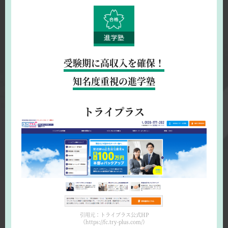
受験期に高収入を確保！
知名度重視の進学塾
トライプラス
引用元：トライプラス公式HP
（https://fc.try-plus.com/）