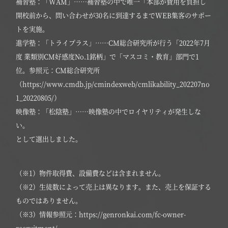
補習塾：「WAM」……補習塾の中で唯一「本部が費用を負担し
開校前から、問い合わせが30名に到達するまでWEB集客のサポー
トを実施。
進学塾：「トライプラス」……CM総合研究所が行う「2022年7月
度 業類別CM好感度No.1銘柄」で「マスコミ・教育」部門で1
位。参照元：CM総合研究所
（https://www.cmdb.jp/cmindexweb/cmlikability_202207no
1_20220805/）
映像塾：「松陰塾」……映像塾の中でロイヤリティが発生しな
い。
として選出しました。
（※1）物件取得費、設備費などは含まれません。
（※2）生徒数によって売上は異なります。また、売上を保証する
ものではありません。
（※3）情報参照元：https://genronkai.com/fc-owner-
recruitment/