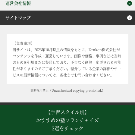
運営会社情報
サイトマップ
【免責事項】
当サイトは、2023年10月時点の情報をもとに、Zenken株式会社が
コンテンツを作成・運営しています。画像や価格、事例などは当時
のものを引用または参照しており、予告なく削除・変更される可能
性がありますのでご了承ください。紹介している企業の詳細やサー
ビスの最新情報については、各社までお問い合わせください。
無断転用禁止（Unauthorized copying prohibited.）
(C)【PR】
成功する学習塾フランチャイズの選び方ガイド｜稼ぎ塾
【学習スタイル別】
おすすめの塾フランチャイズ
3選をチェック