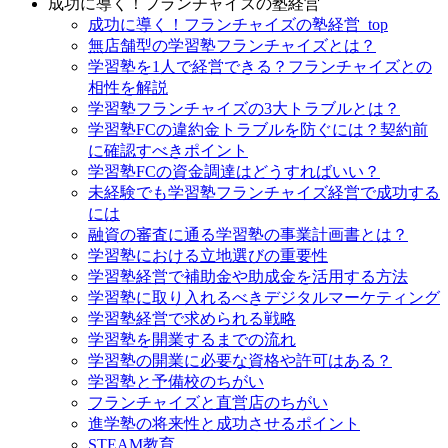
成功に導く！フランチャイズの塾経営
成功に導く！フランチャイズの塾経営_top
無店舗型の学習塾フランチャイズとは？
学習塾を1人で経営できる？フランチャイズとの
相性を解説
学習塾フランチャイズの3大トラブルとは？
学習塾FCの違約金トラブルを防ぐには？契約前
に確認すべきポイント
学習塾FCの資金調達はどうすればいい？
未経験でも学習塾フランチャイズ経営で成功する
には
融資の審査に通る学習塾の事業計画書とは？
学習塾における立地選びの重要性
学習塾経営で補助金や助成金を活用する方法
学習塾に取り入れるべきデジタルマーケティング
学習塾経営で求められる戦略
学習塾を開業するまでの流れ
学習塾の開業に必要な資格や許可はある？
学習塾と予備校のちがい
フランチャイズと直営店のちがい
進学塾の将来性と成功させるポイント
STEAM教育