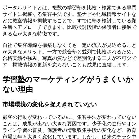
ポータルサイトとは、複数の学習塾を比較・検索できる専門
サイトに掲載する集客手法です。塾ナビや地域情報サイトな
どに教室情報を掲載することで、すでに塾を検討している顕
在層へアプローチできます。
比較検討段階の保護者に接触で
きる点
が大きな特徴です。
自社で集客導線を構築しなくても一定の流入が見込めること
が大きなメリット。一方で競合塾と並列で比較されるため、
合格実績や強み、写真の質などで差別化する工夫が不可欠で
す。掲載情報の更新を怠らないことも成果に直結します。
学習塾のマーケティングがうまくいか
ない理由
市場環境の変化を捉えきれていない
顧客の行動が変わっているのに、集客手法が変わっていない
ことは、成果が出ない大きな要因です。少子化の進行やオン
ライン学習の普及、保護者の情報収集手段の変化など、教育
市場は年々大きく変化しています。しかし、従来のチラシ中