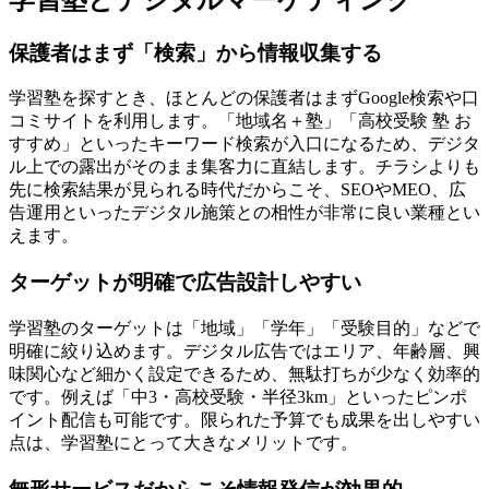
保護者はまず「検索」から情報収集する
学習塾を探すとき、
ほとんどの保護者はまずGoogle検索や口
コミサイトを利用
します。「地域名＋塾」「高校受験 塾 お
すすめ」といったキーワード検索が入口になるため、デジタ
ル上での露出がそのまま集客力に直結します。チラシよりも
先に検索結果が見られる時代だからこそ、
SEOやMEO、広
告運用といったデジタル施策との相性が非常に良い業種
とい
えます。
ターゲットが明確で広告設計しやすい
学習塾のターゲットは
「地域」「学年」「受験目的」などで
明確に絞り込めます
。デジタル広告ではエリア、年齢層、興
味関心など細かく設定できるため、
無駄打ちが少なく効率的
です。例えば「中3・高校受験・半径3km」といったピンポ
イント配信も可能です。限られた予算でも成果を出しやすい
点は、学習塾にとって大きなメリットです。