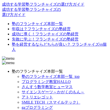
成功する学習塾フランチャイズの選び方ガイド
成
功
する
学習塾フランチャイズ
の
選
び
方
ガイド
塾のフランチャイズ本部一覧
年収は？フランチャイズの塾経営
成功に導く！フランチャイズの塾経営
失敗に学ぶ！フランチャイズの塾経営
塾を経営するならどちらが良い？ フランチャイズvs個
人
塾のフランチャイズ本部一覧
塾のフランチャイズ本部一覧_top
プログラミング教室HALLO
さんすう数学教室ヒューマス
サイエンスゲーツ～かがくのもん～
アトリエレゴット
SMILE TECH（スマイルテック）
gaプログラミング