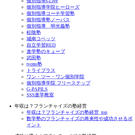
個別指導s-Live
個別指導学院ヒーローズ
個別指導コーチ学習塾
個別指導塾ノーバス
個別指導 明光義塾
松陰塾
城南コベッツ
自立学習RED
進学塾のキューブ
武田塾
tyotto塾
トライプラス
ワン・ツー・ワン個別学院
個別指導学院 フリーステップ
G-PAPILS
SSS進学教室
年収は？フランチャイズの塾経営
年収は？フランチャイズの塾経営_top
数学塾のフランチャイズの将来性や成功させるポ
イント