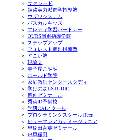
サクシード
姫路実力派進学指導塾
ウザワシステム
パスカルキッズ
マレディ学習パートナー
OURS個別指導学院
ステップアップ
フォレスト個別指導塾
すごい塾
現論会
寺子屋こやや
ホールド学院
家庭教師センタースタディ
学びの森J-STUDIO
徳伸ゼミナール
秀英iD予備校
学研CAIスクール
プログラミングスクールiTeen
ヒューマンアカデミージュニア
早稲田育英ゼミナール
IB早稲田