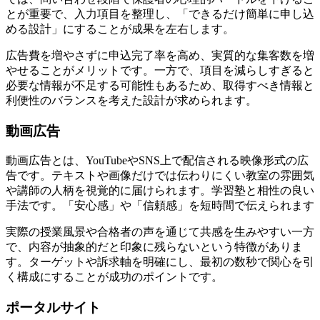
とが重要で、入力項目を整理し、
「できるだけ簡単に申し込
める設計」にすること
が成果を左右します。
広告費を増やさずに
申込完了率を高め、実質的な集客数を増
やせる
ことがメリットです。一方で、項目を減らしすぎると
必要な情報が不足する可能性もあるため、取得すべき情報と
利便性のバランスを考えた設計が求められます。
動画広告
動画広告とは、YouTubeやSNS上で配信される映像形式の広
告です。テキストや画像だけでは伝わりにくい教室の雰囲気
や講師の人柄を視覚的に届けられます。学習塾と相性の良い
手法です。
「安心感」や「信頼感」を短時間で伝えられます
実際の授業風景や合格者の声を通じて共感を生みやすい
一方
で、内容が抽象的だと印象に残らないという特徴がありま
す。ターゲットや訴求軸を明確にし、最初の数秒で関心を引
く構成にすることが成功のポイントです。
ポータルサイト