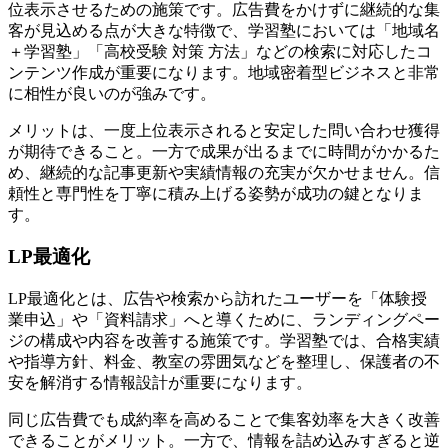
位表示させるための施策です。広告費をかけずに継続的な集
客が見込める点が大きな特徴で、学習塾においては「地域名
＋学習塾」「高校受験 対策 方法」などの検索に対応したコ
ンテンツ作成が重要になります。
地域密着型ビジネスと非常
に相性が良い
のが強みです。
メリットは、
一度上位表示されると安定した問い合わせ獲得
が期待できる
こと。一方で成果が出るまでに時間がかかるた
め、継続的な記事更新や実績情報の充実が欠かせません。信
頼性と専門性を丁寧に積み上げる姿勢が成功の鍵となりま
す。
LP最適化
LP最適化とは、広告や検索から訪れたユーザーを「体験授
業申込」や「資料請求」へと導くために、ランディングペー
ジの構成や内容を改善する施策です。学習塾では、合格実績
や指導方針、料金、教室の雰囲気などを整理し、
保護者の不
安を解消する情報設計
が重要になります。
同じ広告費でも
成約率を高めることで集客効率を大きく改善
できる
ことがメリット。一方で、情報を詰め込みすぎると逆