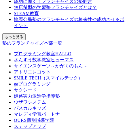
成功に導く！フランチャイズの塾経営
無店舗型の学習塾フランチャイズとは？
STEAM教育
地歴公民塾のフランチャイズの将来性や成功させるポ
イント
もっと見る
塾のフランチャイズ本部一覧
プログラミング教室HALLO
さんすう数学教室ヒューマス
サイエンスゲーツ～かがくのもん～
アトリエレゴット
SMILE TECH（スマイルテック）
gaプログラミング
サクシード
姫路実力派進学指導塾
ウザワシステム
パスカルキッズ
マレディ学習パートナー
OURS個別指導学院
ステップアップ