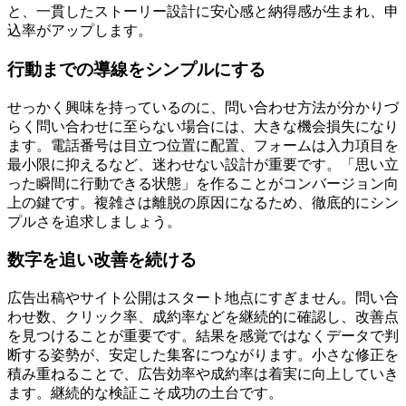
と
、一貫したストーリー設計に安心感と納得感が生まれ、申
込率がアップします。
行動までの導線をシンプルにする
せっかく興味を持っているのに、問い合わせ方法が分かりづ
らく問い合わせに至らない場合には、大きな機会損失になり
ます。電話番号は目立つ位置に配置、フォームは入力項目を
最小限に抑えるなど、迷わせない設計が重要です。
「思い立
った瞬間に行動できる状態」を作ること
がコンバージョン向
上の鍵です。複雑さは離脱の原因になるため、徹底的にシン
プルさを追求しましょう。
数字を追い改善を続ける
広告出稿やサイト公開はスタート地点にすぎません。問い合
わせ数、クリック率、成約率などを継続的に確認し、改善点
を見つけることが重要です。
結果を感覚ではなくデータで判
断する姿勢
が、安定した集客につながります。小さな修正を
積み重ねることで、広告効率や成約率は着実に向上していき
ます。継続的な検証こそ成功の土台です。