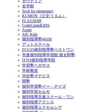
ガウディア
名学館
Tech for elementary
KUMON（公文/くもん）
FLAGSHIP
CodeCampKIDS
Assist
AIC Kids
個別指導塾WAM
アットスクール
ECCの個別指導塾ベストワン
市進個別指導学習館 個太郎塾
ITTO個別指導学院
学習塾ペガサス
学研教室
河合塾マナビス
関塾
個別学習塾イー・デイズ
個別学習セルモ
個別指導京進スクール・ワン
個別指導アクシス
個別指導エクセルシア