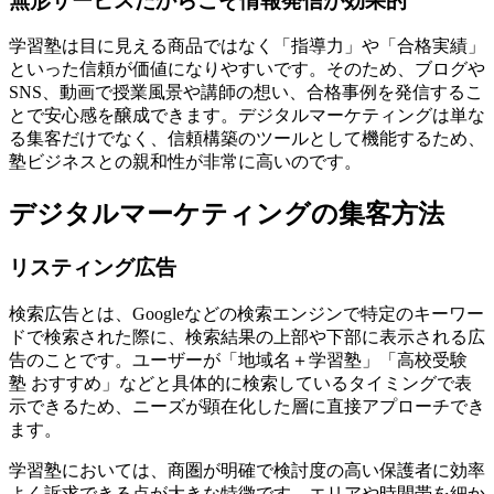
無形サービスだからこそ情報発信が効果的
学習塾は目に見える商品ではなく
「指導力」や「合格実績」
といった信頼が価値
になりやすいです。そのため、ブログや
SNS、動画で授業風景や講師の想い、合格事例を発信するこ
とで安心感を醸成できます。デジタルマーケティングは単な
る集客だけでなく、
信頼構築のツールとして機能する
ため、
塾ビジネスとの親和性が非常に高いのです。
デジタルマーケティングの集客方法
リスティング広告
検索広告とは、Googleなどの検索エンジンで特定のキーワー
ドで検索された際に、
検索結果の上部や下部に表示される広
告
のことです。ユーザーが「地域名＋学習塾」「高校受験
塾 おすすめ」などと具体的に検索しているタイミングで表
示できるため、ニーズが顕在化した層に直接アプローチでき
ます。
学習塾においては、
商圏が明確で検討度の高い保護者に効率
よく訴求できる
点が大きな特徴です。エリアや時間帯を細か