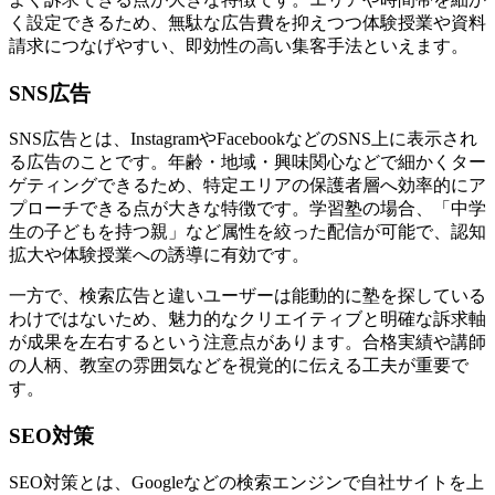
く設定できるため、無駄な広告費を抑えつつ体験授業や資料
請求につなげやすい、即効性の高い集客手法といえます。
SNS広告
SNS広告とは、InstagramやFacebookなどのSNS上に表示され
る広告のことです。年齢・地域・興味関心などで細かくター
ゲティングできるため、
特定エリアの保護者層へ効率的にア
プローチできる
点が大きな特徴です。学習塾の場合、「中学
生の子どもを持つ親」など属性を絞った配信が可能で、認知
拡大や体験授業への誘導に有効です。
一方で、検索広告と違いユーザーは能動的に塾を探している
わけではないため、
魅力的なクリエイティブと明確な訴求軸
が成果を左右する
という注意点があります。合格実績や講師
の人柄、教室の雰囲気などを視覚的に伝える工夫が重要で
す。
SEO対策
SEO対策とは、Googleなどの検索エンジンで自社サイトを上