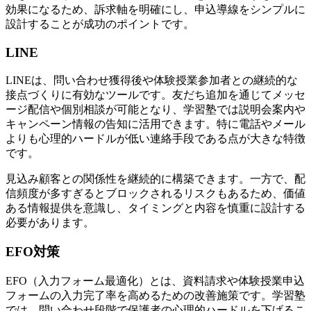
効果になるため、訴求軸を明確にし、申込導線をシンプルに
設計することが成功のポイントです。
LINE
LINEは、問い合わせ獲得後や体験授業参加者との継続的な
接点づくりに有効なツールです。友だち追加を通じてメッセ
ージ配信や個別相談が可能となり、学習塾では説明会案内や
キャンペーン情報の告知に活用できます。特に
電話やメール
よりも心理的ハードルが低い連絡手段
である点が大きな特徴
です。
見込み顧客との関係性を継続的に構築
できます。一方で、配
信頻度が多すぎるとブロックされるリスクもあるため、価値
ある情報提供を意識し、タイミングと内容を慎重に設計する
必要があります。
EFO対策
EFO（入力フォーム最適化）とは、資料請求や体験授業申込
フォームの入力完了率を高めるための改善施策です。学習塾
では、問い合わせ段階で保護者の心理的ハードルを下げるこ