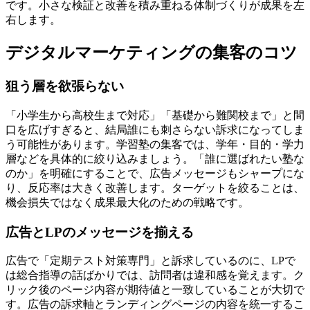
です。小さな検証と改善を積み重ねる体制づくりが成果を左
右します。
デジタルマーケティングの集客のコツ
狙う層を欲張らない
「小学生から高校生まで対応」「基礎から難関校まで」と間
口を広げすぎると、結局誰にも刺さらない訴求になってしま
う可能性があります。学習塾の集客では、学年・目的・学力
層などを具体的に絞り込みましょう。
「誰に選ばれたい塾な
のか」を明確にすること
で、広告メッセージもシャープにな
り、反応率は大きく改善します。ターゲットを絞ることは、
機会損失ではなく成果最大化のための戦略です。
広告とLPのメッセージを揃える
広告で「定期テスト対策専門」と訴求しているのに、LPで
は総合指導の話ばかりでは、訪問者は違和感を覚えます。ク
リック後のページ内容が期待値と一致していることが大切で
す。
広告の訴求軸とランディングページの内容を統一するこ