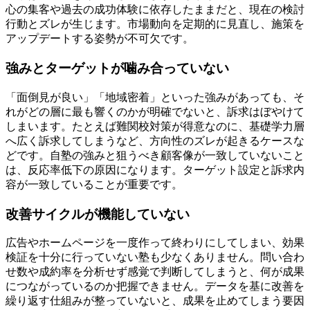
心の集客や過去の成功体験に依存したままだと、現在の検討
行動とズレが生じます。市場動向を定期的に見直し、施策を
アップデートする姿勢が不可欠です。
強みとターゲットが噛み合っていない
「面倒見が良い」「地域密着」といった強みがあっても、そ
れがどの層に最も響くのかが明確でないと、訴求はぼやけて
しまいます。たとえば難関校対策が得意なのに、基礎学力層
へ広く訴求してしまうなど、方向性のズレが起きるケースな
どです。
自塾の強みと狙うべき顧客像が一致していない
こと
は、反応率低下の原因になります。ターゲット設定と訴求内
容が一致していることが重要です。
改善サイクルが機能していない
広告やホームページを一度作って終わりにしてしまい、効果
検証を十分に行っていない塾も少なくありません。問い合わ
せ数や成約率を分析せず感覚で判断してしまうと、何が成果
につながっているのか把握できません。
データを基に改善を
繰り返す仕組み
が整っていないと、成果を止めてしまう要因