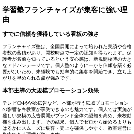
学習塾フランチャイズが集客に強い理
由
すでに信頼を獲得している看板の強さ
フランチャイズ塾は、全国展開によって培われた実績や合格
者数の蓄積があり、開校時点で一定の認知を得られます。
保
護者が名前を知っているという安心感
は、新規開校時の大き
なアドバンテージです。個人塾のように一から信頼を築く必
要がないため、未経験でも効率的に集客を開始でき、立ち上
がりを早められる点が強みです。
本部主導の大規模プロモーション効果
テレビCMやWeb広告など、本部が行う広域プロモーション
の影響を各教室が享受できるのも魅力です。
個人では実施が
難しい規模の広告展開
がブランド全体の認知を高め、来校動
機を生み出します。その結果、個人でゼロから始めるよりも
はるかにスムーズに集客・売上を確保しやすく、教室運営に