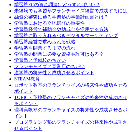
学習塾FCの資金調達はどうすればいい？
未経験でも学習塾フランチャイズ経営で成功するには
融資の審査に通る学習塾の事業計画書とは？
学習塾における立地選びの重要性
学習塾経営で補助金や助成金を活用する方法
学習塾に取り入れるべきデジタルマーケティング
学習塾経営で求められる戦略
学習塾を開業するまでの流れ
学習塾の開業に必要な資格や許可はある？
学習塾と予備校のちがい
フランチャイズと直営店のちがい
進学塾の将来性と成功させるポイント
STEAM教育
ロボット教室のフランチャイズの将来性や成功させる
ポイント
TOEIC・英検塾のフランチャイズの将来性や成功させ
るポイント
理科実験塾のフランチャイズの将来性や成功させるポ
イント
プログラミング塾のフランチャイズの将来性や成功さ
せるポイント