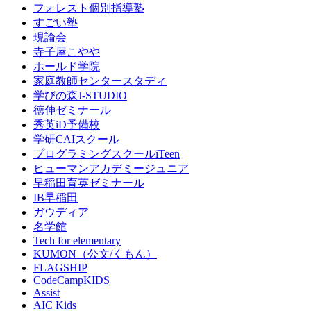
フォレスト個別指導塾
すごい塾
現論会
寺子屋こやや
ホールド学院
家庭教師センタースタディ
学びの森J-STUDIO
徳伸ゼミナール
秀英iD予備校
学研CAIスクール
プログラミングスクールiTeen
ヒューマンアカデミージュニア
早稲田育英ゼミナール
IB早稲田
ガウディア
名学館
Tech for elementary
KUMON（公文/くもん）
FLAGSHIP
CodeCampKIDS
Assist
AIC Kids