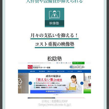
人件費や設備費が抑えられる
月々の支払いを抑える！
コスト重視の映像塾
松陰塾
引用元：松陰塾公式HP
（https://www.showin-fc.jp/）