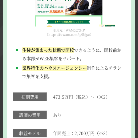
引用元：WAM公式HP
（https://fc-wam.com/lp09/ga/）
生徒が集まった状態で開校
できるように、開校前か
ら本部がWEB集客をサポート。
業界特化のハウスエージェンシー
制作によるチラシ
で集客を支援。
初期費用
473.5万円（税込）～（※2）
講師の費用
あり
収益モデル
年間売上：2,700万円（※3）