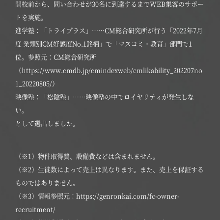
開校前から、問い合わせが30名に到達するまでWEB集客のサポー
トを実施。
進学塾：「トライプラス」……CM総合研究所が行う「2022年7月
度 業類別CM好感度No.1銘柄」で「マスコミ・教育」部門で1
位。参照元：CM総合研究所
（https://www.cmdb.jp/cmindexweb/cmlikability_202207no
1_20220805/）
映像塾：「松陰塾」……映像塾の中でロイヤリティが発生しな
い。
として選出しました。
（※1）物件取得費、設備費などは含まれません。
（※2）生徒数によって売上は異なります。また、売上を保証する
ものではありません。
（※3）情報参照元：https://genronkai.com/fc-owner-
recruitment/